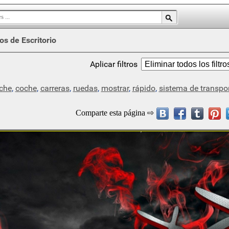
os de Escritorio
Aplicar filtros
che
,
coche
,
carreras
,
ruedas
,
mostrar
,
rápido
,
sistema de transpo