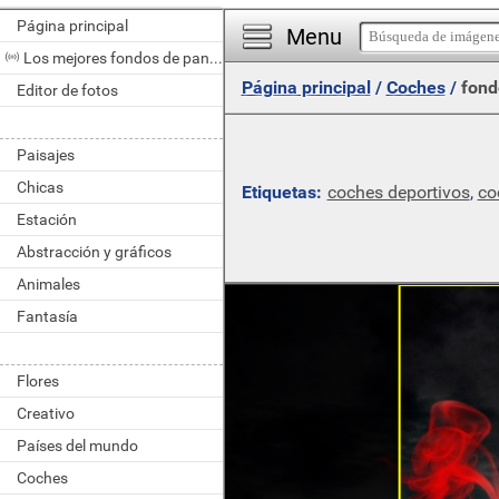
Página principal
Menu
Los mejores fondos de pantalla del día
Página principal
/
Coches
/
fond
Editor de fotos
Paisajes
Chicas
Etiquetas:
coches deportivos
,
co
Estación
Abstracción y gráficos
Animales
Fantasía
Flores
Creativo
Países del mundo
Coches