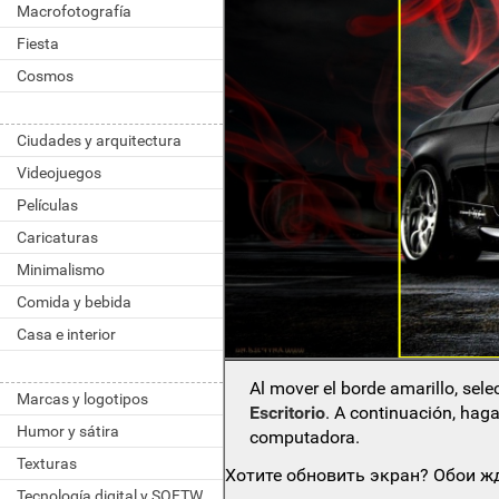
Macrofotografía
Fiesta
Cosmos
Ciudades y arquitectura
Videojuegos
Películas
Caricaturas
Minimalismo
Comida y bebida
Casa e interior
Al mover el borde amarillo, sel
Marcas y logotipos
Escritorio
. A continuación, haga
Humor y sátira
computadora.
Texturas
Хотите обновить экран? Обои жд
Tecnología digital y SOFTWARE