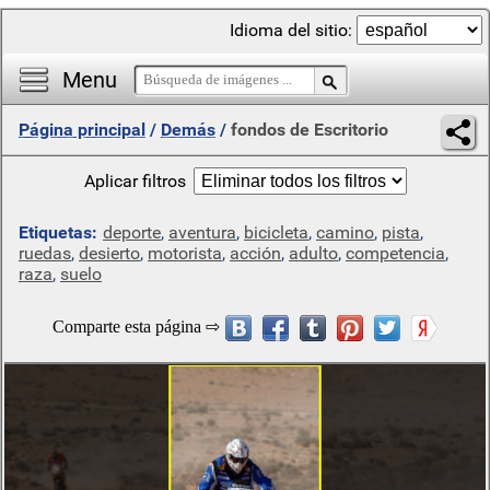
Idioma del sitio:
Menu
Página principal
/
Demás
/
fondos de Escritorio
Aplicar filtros
Etiquetas:
deporte
,
aventura
,
bicicleta
,
camino
,
pista
,
ruedas
,
desierto
,
motorista
,
acción
,
adulto
,
competencia
,
raza
,
suelo