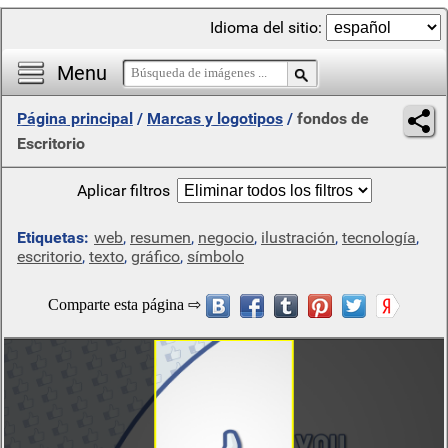
Idioma del sitio:
Menu
Página principal
/
Marcas y logotipos
/
fondos de
Escritorio
Aplicar filtros
Etiquetas:
web
,
resumen
,
negocio
,
ilustración
,
tecnología
,
escritorio
,
texto
,
gráfico
,
símbolo