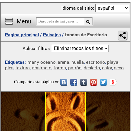
Idioma del sitio:
Menu
Página principal
/
Paisajes
/
fondos de Escritorio
Aplicar filtros
Etiquetas:
mar y océano
,
arena
,
huella
,
escritorio
,
playa
,
pies
,
textura
,
abstracto
,
forma
,
patrón
,
desierto
,
calor
,
seco