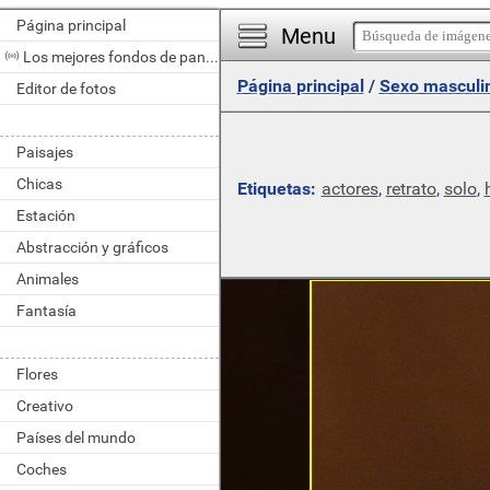
Página principal
Menu
Los mejores fondos de pantalla del día
Página principal
/
Sexo masculi
Editor de fotos
Paisajes
Chicas
Etiquetas:
actores
,
retrato
,
solo
,
Estación
Abstracción y gráficos
Animales
Fantasía
Flores
Creativo
Países del mundo
Coches