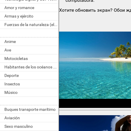
computadora.
Amor y romance
Хотите обновить экран? Обои жд
Armas y ejército
Fuerzas de la naturaleza (elemento)
Anime
Ave
Motocicletas
Habitantes de los océanos y ríos
Deporte
Insectos
Músico
Buques transporte marítimo
Aviación
Sexo masculino