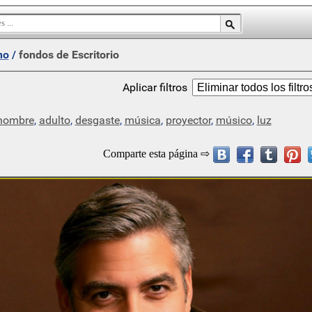
no
/
fondos de Escritorio
Aplicar filtros
hombre
,
adulto
,
desgaste
,
música
,
proyector
,
músico
,
luz