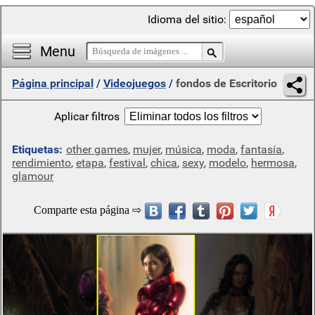
Idioma del sitio:
Menu
Página principal
/
Videojuegos
/
fondos de Escritorio
Aplicar filtros
Etiquetas:
other games
,
mujer
,
música
,
moda
,
fantasía
,
rendimiento
,
etapa
,
festival
,
chica
,
sexy
,
modelo
,
hermosa
,
glamour