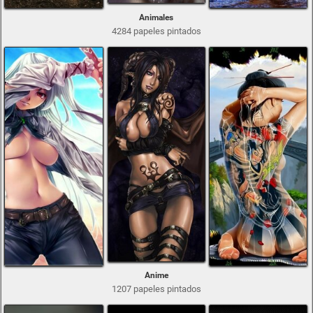
Animales
4284 papeles pintados
Anime
1207 papeles pintados