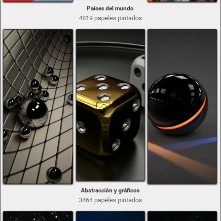
Países del mundo
4819 papeles pintados
Abstracción y gráficos
3464 papeles pintados