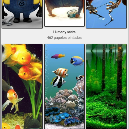
Humor y sátira
462 papeles pintados