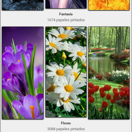
Fantasía
1674 papeles pintados
Flores
3088 papeles pintados