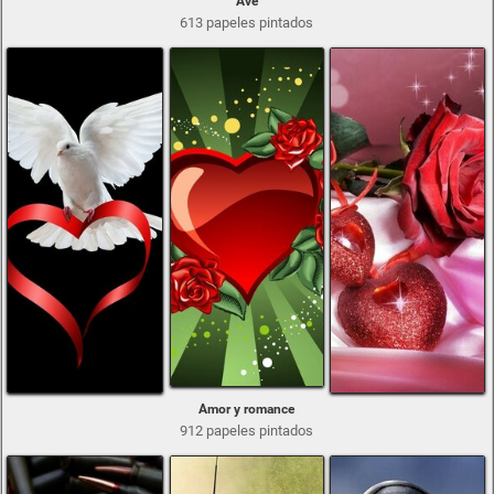
Ave
613 papeles pintados
Amor y romance
912 papeles pintados