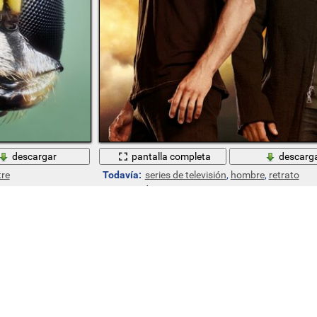
descargar
pantalla completa
descarg
tre
Todavía:
series de televisión
,
hombre
,
retrato
Ha gustado a 3 visitantes