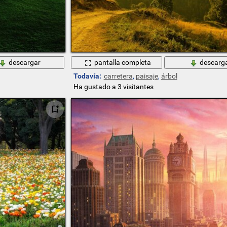
descargar
pantalla completa
descarg
Todavía:
carretera
,
paisaje
,
árbol
Ha gustado a 3 visitantes