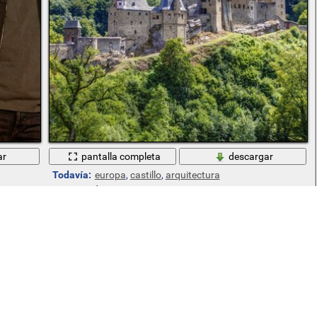
ar
pantalla completa
descargar
Todavía:
europa
,
castillo
,
arquitectura
Ha gustado a 3 visitantes