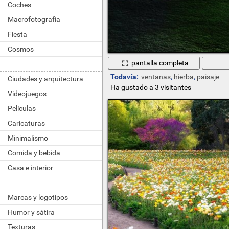
Coches
Macrofotografía
Fiesta
Cosmos
pantalla completa
Todavía:
ventanas
,
hierba
,
paisaje
Ciudades y arquitectura
Ha gustado a 3 visitantes
Videojuegos
Películas
Caricaturas
Minimalismo
Comida y bebida
Casa e interior
Marcas y logotipos
Humor y sátira
Texturas