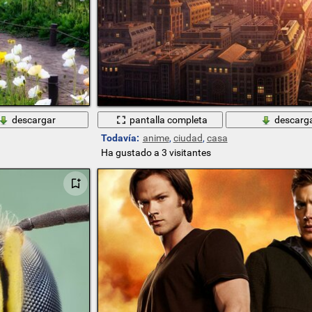
descargar
pantalla completa
descarg
Todavía:
anime
,
ciudad
,
casa
Ha gustado a 3 visitantes