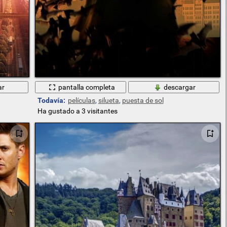
ar
pantalla completa
descargar
Todavía:
películas
,
silueta
,
puesta de sol
Ha gustado a 3 visitantes