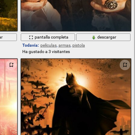
ar
pantalla completa
descargar
Todavía:
películas
,
armas
,
pistola
Ha gustado a 3 visitantes