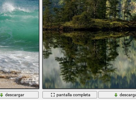
descargar
pantalla completa
descarg
ielo paisaje
Hermoso paisaje en un hermoso bosque