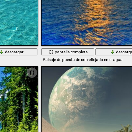
descargar
pantalla completa
descarg
Paisaje de puesta de sol reflejada en el agua