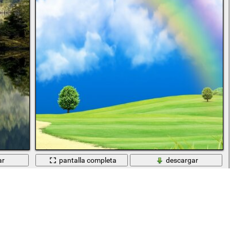
ar
pantalla completa
descargar
Figura 3 D paisaje arco iris color