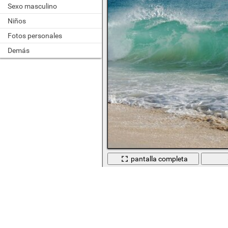
Sexo masculino
Niños
Fotos personales
Demás
pantalla completa
Ola olas mar agua arena playa playa c