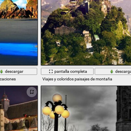
descargar
pantalla completa
descarg
acaciones
Viajes y coloridos paisajes de montaña