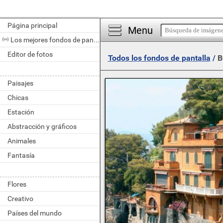
Página principal
Menu
Los mejores fondos de pantalla del día
Editor de fotos
Todos los fondos de pantalla
/
B
Paisajes
Chicas
Estación
Abstracción y gráficos
Animales
Fantasía
Flores
Creativo
Países del mundo