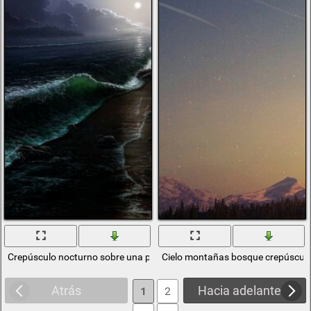
Crepúsculo nocturno sobre una playa exótica
Cielo montañas bosque crepúsculo 
Atrás
Hacia adelante
1
2