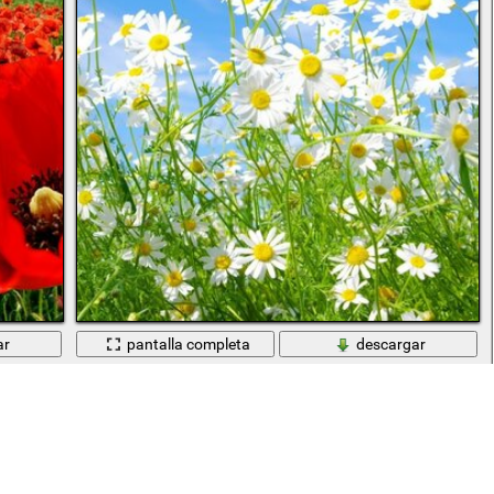
ar
pantalla completa
descargar
Campo de manzanilla contra el cielo azul