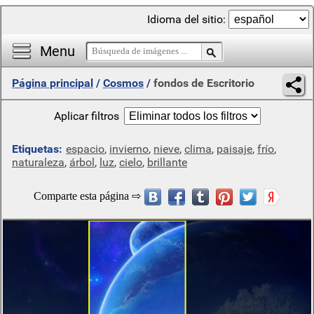
Idioma del sitio:
Menu
Página principal
/
Cosmos
/
fondos de Escritorio
Aplicar filtros
Etiquetas:
espacio
,
invierno
,
nieve
,
clima
,
paisaje
,
frío
,
naturaleza
,
árbol
,
luz
,
cielo
,
brillante