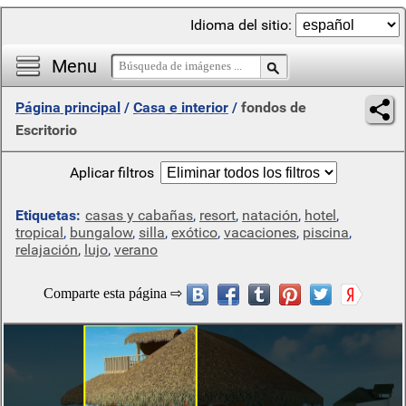
Idioma del sitio:
Menu
Página principal
/
Casa e interior
/
fondos de
Escritorio
Aplicar filtros
Etiquetas:
casas y cabañas
,
resort
,
natación
,
hotel
,
tropical
,
bungalow
,
silla
,
exótico
,
vacaciones
,
piscina
,
relajación
,
lujo
,
verano