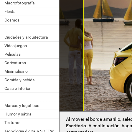
Macrofotografía
Fiesta
Cosmos
Ciudades y arquitectura
Videojuegos
Películas
Caricaturas
Minimalismo
Comida y bebida
Casa e interior
Marcas y logotipos
Humor y sátira
Al mover el borde amarillo, sel
Texturas
Escritorio
. A continuación, haga
Tecnología digital y SOFTWARE