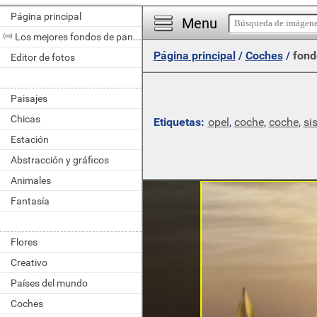
Página principal
Menu
Los mejores fondos de pantalla del día
Página principal
/
Coches
/
fond
Editor de fotos
Paisajes
Chicas
Etiquetas:
opel
,
coche
,
coche
,
si
Estación
Abstracción y gráficos
Animales
Fantasía
Flores
Creativo
Países del mundo
Coches