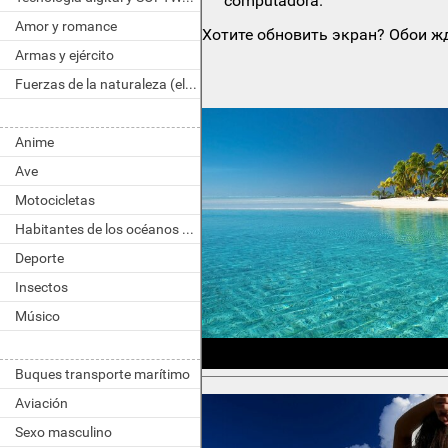
computadora.
Amor y romance
Хотите обновить экран? Обои жд
Armas y ejército
Fuerzas de la naturaleza (elemento)
Anime
Ave
Motocicletas
Habitantes de los océanos y ríos
Deporte
Insectos
Músico
Buques transporte marítimo
Aviación
Sexo masculino