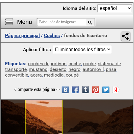
Idioma del sitio:
Menu
Página principal
/
Coches
/
fondos de Escritorio
Aplicar filtros
Etiquetas:
coches deportivos
,
coche
,
coche
,
sistema de
transporte
,
mustang
,
desierto
,
negro
,
automóvil
,
prisa
,
convertible
,
acera
,
mediodía
,
coupé