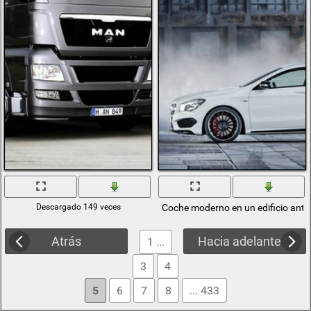
Descargado 149 veces
Coche moderno en un edificio anti
Atrás
Hacia adelante
1 ...
3
4
5
6
7
8
... 433