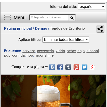
Idioma del sitio:
Menu
Página principal
/
Demás
/
fondos de Escritorio
Aplicar filtros
Etiquetas:
cerveza
,
cervecería
,
vidrio
,
beber
,
hoja
,
alcohol
,
pub
,
comida
,
hop
,
moonshine