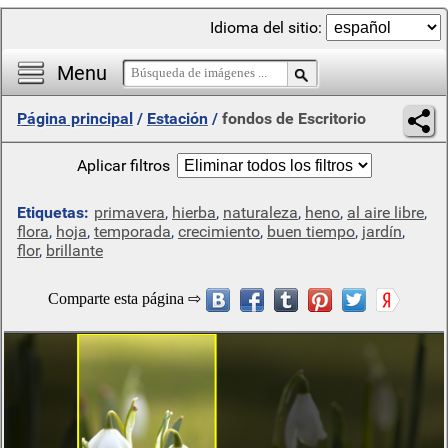
Idioma del sitio:
Menu
Página principal
/
Estación
/
fondos de Escritorio
Aplicar filtros
Etiquetas:
primavera
,
hierba
,
naturaleza
,
heno
,
al aire libre
,
flora
,
hoja
,
temporada
,
crecimiento
,
buen tiempo
,
jardín
,
flor
,
brillante