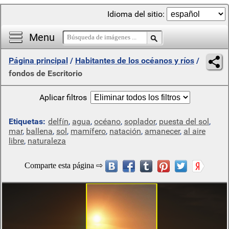
Idioma del sitio:
Menu
Página principal
/
Habitantes de los océanos y ríos
/
fondos de Escritorio
Aplicar filtros
Etiquetas:
delfín
,
agua
,
océano
,
soplador
,
puesta del sol
,
mar
,
ballena
,
sol
,
mamífero
,
natación
,
amanecer
,
al aire
libre
,
naturaleza