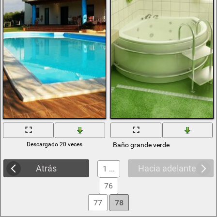
Descargado 20 veces
Baño grande verde
Atrás
Hacia adelante
1 ...
76
77
78