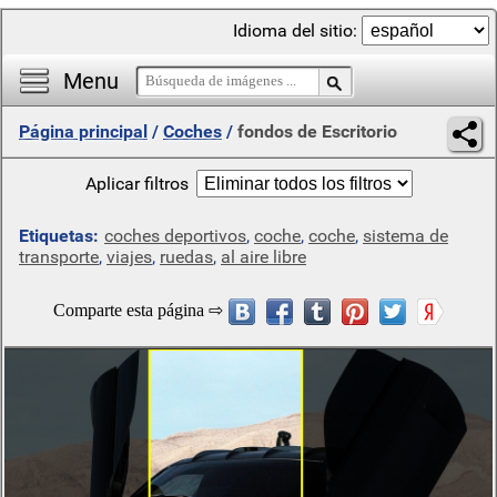
Idioma del sitio:
Menu
Página principal
/
Coches
/
fondos de Escritorio
Aplicar filtros
Etiquetas:
coches deportivos
,
coche
,
coche
,
sistema de
transporte
,
viajes
,
ruedas
,
al aire libre