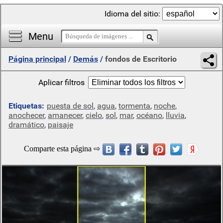
Idioma del sitio:
Menu
Página principal
/
Demás
/
fondos de Escritorio
Aplicar filtros
Etiquetas:
puesta de sol
,
agua
,
tormenta
,
noche
,
anochecer
,
amanecer
,
cielo
,
sol
,
mar
,
océano
,
lluvia
,
dramático
,
paisaje