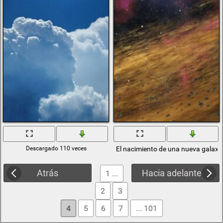
Descargado 110 veces
El nacimiento de una nueva galaxi
Atrás
Hacia adelante
1 ...
2
3
4
5
6
7
... 101