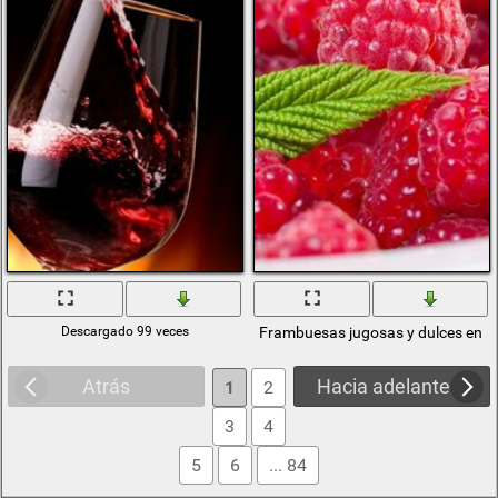
Descargado 99 veces
Frambuesas jugosas y dulces en u
Atrás
Hacia adelante
1
2
3
4
5
6
... 84