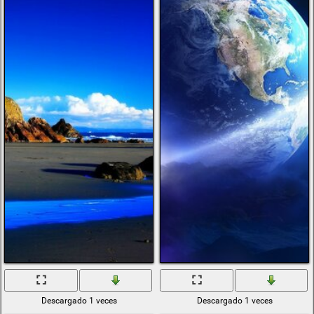
otoño
15 años
san hose
the talos principle
mercedes g63
personaje del
juego
invierno
reloj tiempo vuela
polvo
game of trones
audi r8
bmw moto
assasin`s creed
montañas
escritorio
banda de rock
mortal kombat
asus zenbook pro
lila floreciente
hp
power rangers
hombre con gesto
Descargado 1 veces
Descargado 1 veces
de confusion