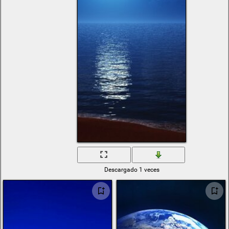
3d animados
bmw f30
new age
mago de oz
fondo pisina
real mine
baile chica
mario en moto
star wars ship
surf
montañas
nocturna
planetas
tortas de bautizo
gran canon
niños con
animales
for men
Descargado 1 veces
anime Erotica
batman full image
agua reflejo
coca cola
world
minecraft