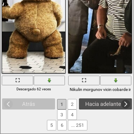
Descargado 62 veces
Nikulin morgunov vicin cobarde im
Atrás
Hacia adelante
1
2
3
4
5
6
... 251