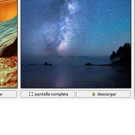
ar
pantalla completa
descargar
pacio
Un gran número de estrellas en medio del cielo despejado