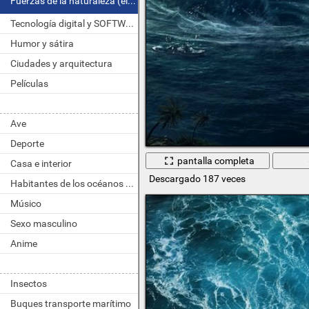
Fuerzas de la naturaleza (elemento)
Tecnología digital y SOFTWARE
Humor y sátira
Ciudades y arquitectura
Películas
Ave
Deporte
pantalla completa
Casa e interior
Descargado 187 veces
Habitantes de los océanos y ríos
Músico
Sexo masculino
Anime
Insectos
Buques transporte marítimo