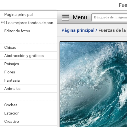
Fue
Página principal
Menu
Los mejores fondos de pantalla del día
Página principal
/
Fuerzas de la
Editor de fotos
Chicas
Abstracción y gráficos
Paisajes
Flores
Fantasía
Animales
Coches
Estación
Creativo