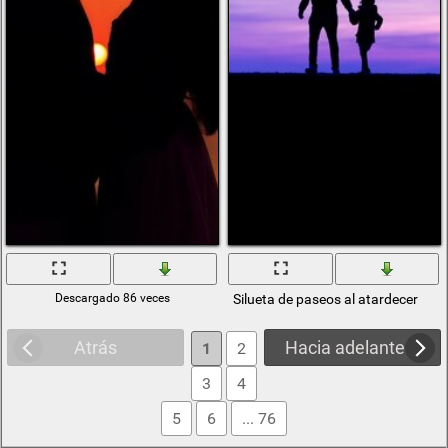
Descargado 86 veces
Silueta de paseos al atardecer
Atrás
Hacia adelante
1
2
3
4
5
6
... 76