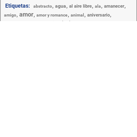
Etiquetas:
,
agua
,
,
,
,
al aire libre
amanecer
abstracto
ala
amor
,
,
,
,
,
aniversario
amigo
amor y romance
animal
,
,
,
boda
,
,
,
,
anochecer
bluming
beber
botánico
brilla
brillante
,
,
,
cielo
,
,
,
color
,
brillo
burbuja
chica
claro
cluster
corazones
decoración
,
,
,
,
diseño
,
corazón
cumpleaños
,
,
,
diseño de interiores
diseño gráfico
día de san valentín
escritorio
,
,
flor
,
,
,
,
,
floral
hermoso
iluminado
elegante
flora
,
,
,
,
naturaleza
,
,
ilustración
limpio
mar
matrimonio
navidad
,
,
,
playa
,
,
,
,
noche
océano
paisaje
puesta de sol
pétalo
ramo
romance
romántico
regalo
,
,
,
rosa
,
,
,
,
silueta
sol
tarjeta
vacaciones
El amor es un hermoso estado de ánimo, y los ojos de los
amantes exudan alegría genuina. Para los amantes de los
sentimientos sinceros, esta sección presenta un fondo de
pantalla en el Escritorio, impregnado de romance y ternura.
Tales salvapantallas te inspirarán para nuevas hazañas de
amor o simplemente calentarán tu alma. En esta sección,
puede encontrar una imagen adecuada: corazones lindos o