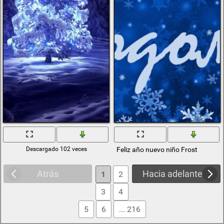
Descargado 102 veces
Feliz año nuevo niño Frost
Atrás
Hacia adelante
1
2
3
4
5
6
... 216