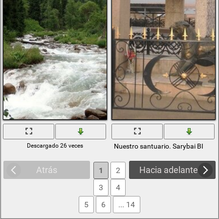
Descargado 26 veces
Nuestro santuario. Sarybai BI
Atrás
Hacia adelante
1
2
3
4
5
6
... 14