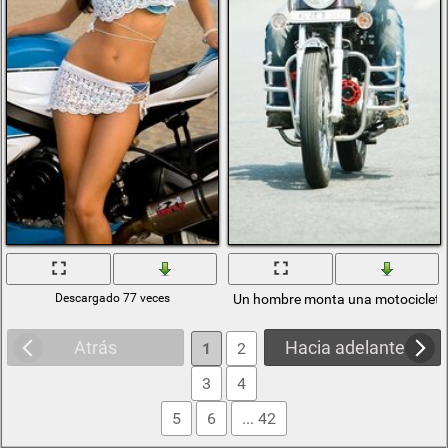
Descargado 77 veces
Un hombre monta una motocicleta 
Atrás
Hacia adelante
1
2
3
4
5
6
... 42