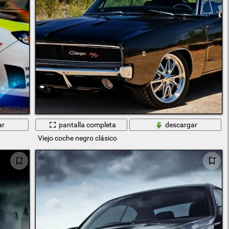
ar
pantalla completa
descargar
Viejo coche negro clásico