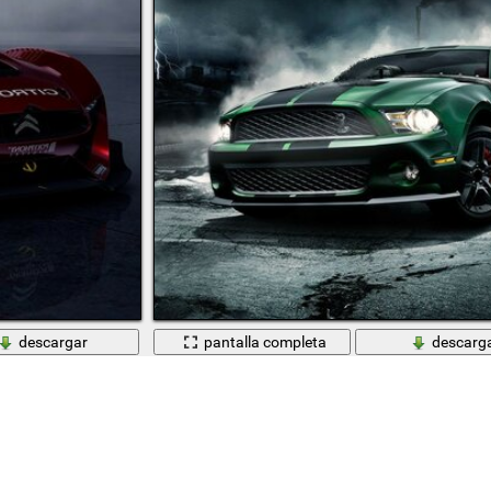
descargar
pantalla completa
descarg
ntalla
Coche del color verde y Cerradura